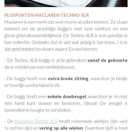
PLUSPUNTEN MACLAREN TECHNO XLR
Maclaren is een merk dat veel moms al zullen kennen. Ze staan
bekend om de prachtige buggy’s met veel comfort en een
grote gebruiksvriendelijkheid. De Techno XLR is een pareltje in
hun collectie. Ondanks dat ie wel wat prijzig is (
we know...
) is ie
dat geld dubbel en dwars waard. En wel hierom:
- De Techno XLR-buggy is al te gebruiken
vanaf de geboorte
door middel van een verkleinkussen.
- De buggy heeft een
extra brede zitting
, waardoor je kindje
er heerlijk comfortabel in zit.
- De buggy heeft een
enkele duwbeugel
, waardoor je ‘m met
één hand kunt duwen en besturen. Ideaal! De beugel is
bovendien in hoogte te verstellen.
- De
Maclaren Techno XLR
heeft roterende wieltjes (die vast
te zetten zijn) en
vering op alle wielen
. Daardoor rijdt ie heel