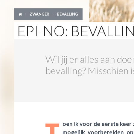
ZWANGER
BEVALLING
EPI-NO: BEVALL
Wil jij er alles aan d
bevalling? Misschien i
T
oen ik voor de eerste keer
mogelijk voorbereiden o