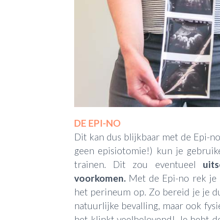
DE EPI-NO
Dit kan dus blijkbaar met de Epi-no.
geen episiotomie!) kun je gebru
trainen. Dit zou eventueel
uit
voorkomen.
Met de Epi-no rek je 
het perineum op. Zo bereid je je d
natuurlijke bevalling, maar ook fysi
het klinkt veelbelovend! Je hebt de