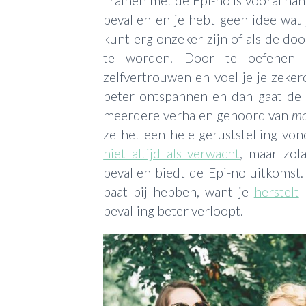
Trainen met de Epi-no is vooral han
bevallen en je hebt geen idee wat j
kunt erg onzeker zijn of als de d
te worden. Door te oefenen 
zelfvertrouwen en voel je je zekerd
beter ontspannen en dan gaat de 
meerdere verhalen gehoord van
mo
ze het een hele geruststelling vo
niet altijd als verwacht
, maar zol
bevallen biedt de Epi-no uitkomst.
baat bij hebben, want je
herstelt
n
bevalling beter verloopt.