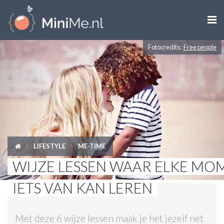

Fotocredits:
Free people
ZWANGER WORDEN
ZWANGER
BABY
PEUTER
LIFESTYLE
ME-TIME
KIND
WIJZE LESSEN WAAR ELKE MO
LIFESTYLE
IETS VAN KAN LEREN
DOEN MET KINDEREN
Met deze 6 wijze lessen maak je het jezelf net
SHOPS