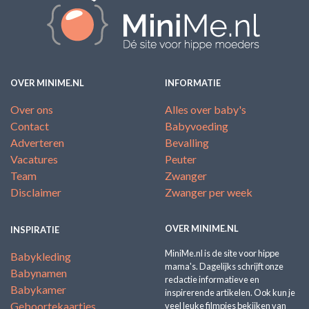
OVER MINIME.NL
INFORMATIE
Over ons
Alles over baby's
Contact
Babyvoeding
Adverteren
Bevalling
Vacatures
Peuter
Team
Zwanger
Disclaimer
Zwanger per week
OVER MINIME.NL
INSPIRATIE
MiniMe.nl is de site voor hippe
Babykleding
mama's. Dagelijks schrijft onze
Babynamen
redactie informatieve en
Babykamer
inspirerende artikelen. Ook kun je
Geboortekaartjes
veel leuke filmpjes bekijken van