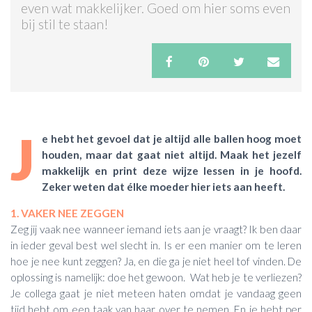
even wat makkelijker. Goed om hier soms even
bij stil te staan!
ACTIES & KORTING
J
e hebt het gevoel dat je altijd alle ballen hoog moet
houden, maar dat gaat niet altijd. Maak het jezelf
makkelijk en print deze wijze lessen in je hoofd.
Zeker weten dat élke moeder hier iets aan heeft.
1. VAKER NEE ZEGGEN
Zeg jij vaak nee wanneer iemand iets aan je vraagt? Ik ben daar
in ieder geval best wel slecht in. Is er een manier om te leren
hoe je nee kunt zeggen? Ja, en die ga je niet heel tof vinden. De
oplossing is namelijk: doe het gewoon. Wat heb je te verliezen?
Je collega gaat je niet meteen haten omdat je vandaag geen
tijd hebt om een taak van haar over te nemen. En je hebt per