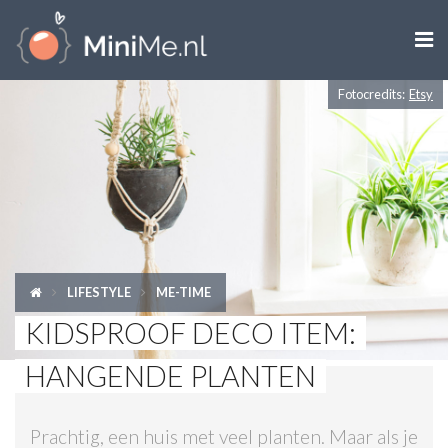

Fotocredits:
Etsy
ZWANGER WORDEN
ZWANGER
BABY
PEUTER
LIFESTYLE
ME-TIME
KIND
KIDSPROOF DECO ITEM:
LIFESTYLE
HANGENDE PLANTEN
DOEN MET KINDEREN
Prachtig, een huis met veel planten. Maar als je
SHOPS