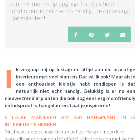
een minime met grijpgrage handjes hebt
rondlopen, is het niet zo handig. De oplossing?
ACTIES & KORTING
Hangplanten!
I
k vergaap mij op Instagram altijd aan die prachtige
interieurs met veel planten. Dat wil ik ook! Maar als je
een enthousiast kleintje hebt rondlopen is dat
natuurlijk niet echt handig. Gelukkig is er nu een
nieuwe trend in planten die ook nog eens erg momfriendly
en kidsproof is: hangplanten. Laat je inspireren!
5 LEUKE MANIEREN OM EEN HANGPLANT IN JE
INTERIEUR TE HEBBEN
Musthave: doorzichtige plantenpotjes. Hang er meerdere
naast elkaar op voor een tof effect! Je kan ze vullen met water