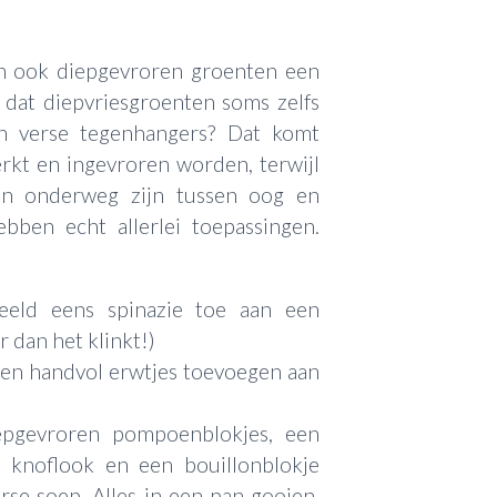
ijn ook diepgevroren groenten een
e dat diepvriesgroenten soms zelfs
n verse tegenhangers? Dat komt
rkt en ingevroren worden, terwijl
en onderweg zijn tussen oog en
bben echt allerlei toepassingen.
beeld eens spinazie toe aan een
 dan het klinkt!)
een handvol erwtjes toevoegen aan
epgevroren pompoenblokjes, een
e knoflook en een bouillonblokje
rse soep. Alles in een pan gooien,