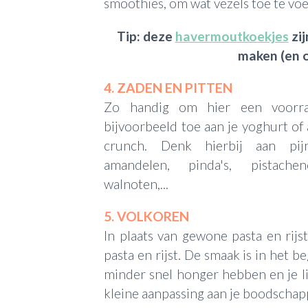
smoothies, om wat vezels toe te vo
Tip: deze
havermoutkoekjes
zij
maken (en o
4. ZADEN EN PITTEN
Zo handig om hier een voorr
bijvoorbeeld toe aan je yoghurt of 
crunch. Denk hierbij aan pijn
amandelen, pinda's, pistache
walnoten,...
5. VOLKOREN
In plaats van gewone pasta en rij
pasta en rijst. De smaak is in het b
minder snel honger hebben en je lij
kleine aanpassing aan je boodschap