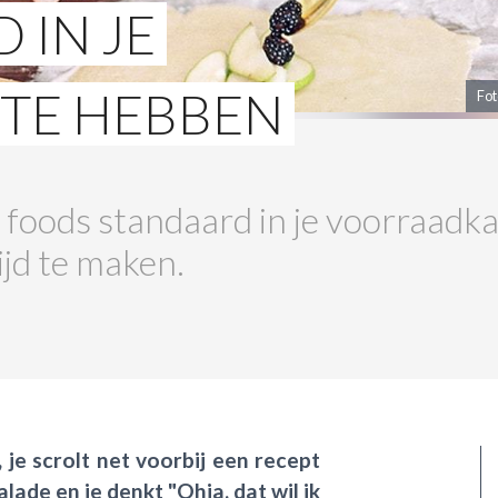
 IN JE
TE HEBBEN
Fot
 foods standaard in je voorraadkas
jd te maken.
, je scrolt net voorbij een recept
alade en je denkt "Ohja, dat wil ik