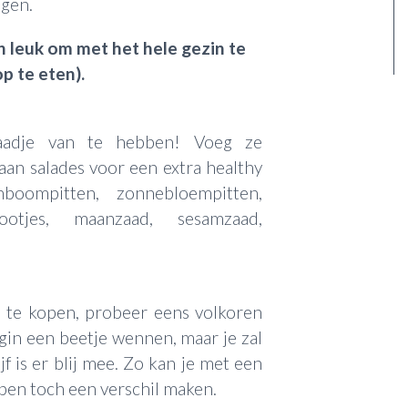
egen.
n leuk om met het hele gezin te
p te eten).
aadje van te hebben! Voeg ze
aan salades voor een extra healthy
boompitten, zonnebloempitten,
nootjes, maanzaad, sesamzaad,
st te kopen, probeer eens volkoren
egin een beetje wennen, maar je zal
f is er blij mee. Zo kan je met een
pen toch een verschil maken.