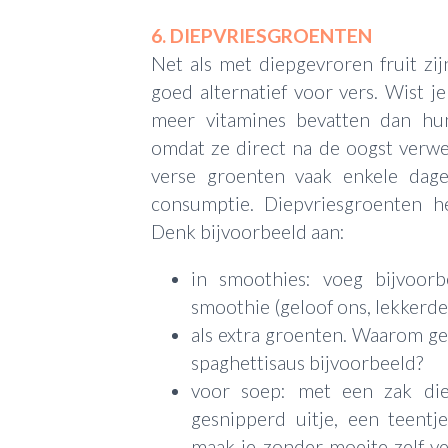
6. DIEPVRIESGROENTEN
Net als met diepgevroren fruit z
goed alternatief voor vers. Wist j
meer vitamines bevatten dan hu
omdat ze direct na de oogst verwe
verse groenten vaak enkele dag
consumptie. Diepvriesgroenten he
Denk bijvoorbeeld aan:
in smoothies: voeg bijvoor
smoothie (geloof ons, lekkerder
als extra groenten. Waarom g
spaghettisaus bijvoorbeeld?
voor soep: met een zak di
gesnipperd uitje, een teentj
maak je zonder moeite zelf ve