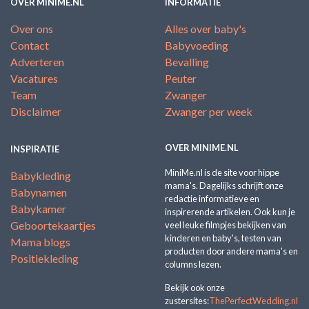
OVER MINIME.NL
INFORMATIE
Over ons
Alles over baby's
Contact
Babyvoeding
Adverteren
Bevalling
Vacatures
Peuter
Team
Zwanger
Disclaimer
Zwanger per week
OVER MINIME.NL
INSPIRATIE
MiniMe.nl is de site voor hippe
Babykleding
mama's. Dagelijks schrijft onze
Babynamen
redactie informatieve en
Babykamer
inspirerende artikelen. Ook kun je
Geboortekaartjes
veel leuke filmpjes bekijken van
kinderen en baby's, testen van
Mama blogs
producten door andere mama's en
Positiekleding
columns lezen.
Bekijk ook onze
zustersites:
ThePerfectWedding.nl