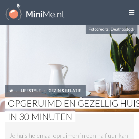

Fotocredits:
Deathtostock
ZWANGER WORDEN
ZWANGER
BABY
PEUTER
LIFESTYLE
GEZIN & RELATIE
KIND
OPGERUIMD EN GEZELLIG HUI
LIFESTYLE
IN 30 MINUTEN
DOEN MET KINDEREN
Je huis helemaal opruimen in een half uur kan
SHOPS