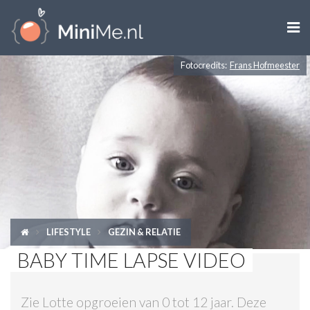

Fotocredits:
Frans Hofmeester
ZWANGER WORDEN
ZWANGER
BABY
PEUTER
KIND
LIFESTYLE
GEZIN & RELATIE
LIFESTYLE
BABY TIME LAPSE VIDEO
DOEN MET KINDEREN
Zie Lotte opgroeien van 0 tot 12 jaar. Deze
SHOPS