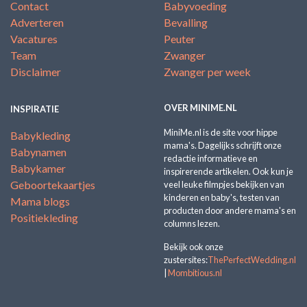
Contact
Babyvoeding
Adverteren
Bevalling
Vacatures
Peuter
Team
Zwanger
Disclaimer
Zwanger per week
OVER MINIME.NL
INSPIRATIE
MiniMe.nl is de site voor hippe
Babykleding
mama's. Dagelijks schrijft onze
Babynamen
redactie informatieve en
Babykamer
inspirerende artikelen. Ook kun je
Geboortekaartjes
veel leuke filmpjes bekijken van
kinderen en baby's, testen van
Mama blogs
producten door andere mama's en
Positiekleding
columns lezen.
Bekijk ook onze
zustersites:
ThePerfectWedding.nl
|
Mombitious.nl