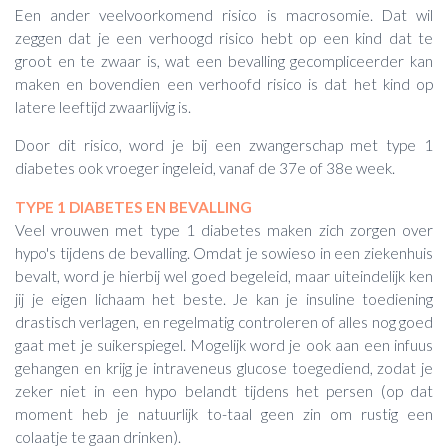
Een ander veelvoorkomend risico is macrosomie. Dat wil
zeggen dat je een verhoogd risico hebt op een kind dat te
groot en te zwaar is, wat een bevalling gecompliceerder kan
maken en bovendien een verhoofd risico is dat het kind op
latere leeftijd zwaarlijvig is.
Door dit risico, word je bij een zwangerschap met type 1
diabetes ook vroeger ingeleid, vanaf de 37e of 38e week.
TYPE 1 DIABETES EN BEVALLING
Veel vrouwen met type 1 diabetes maken zich zorgen over
hypo's tijdens de bevalling. Omdat je sowieso in een ziekenhuis
bevalt, word je hierbij wel goed begeleid, maar uiteindelijk ken
jij je eigen lichaam het beste. Je kan je insuline toediening
drastisch verlagen, en regelmatig controleren of alles nog goed
gaat met je suikerspiegel. Mogelijk word je ook aan een infuus
gehangen en krijg je intraveneus glucose toegediend, zodat je
zeker niet in een hypo belandt tijdens het persen (op dat
moment heb je natuurlijk to-taal geen zin om rustig een
colaatje te gaan drinken).