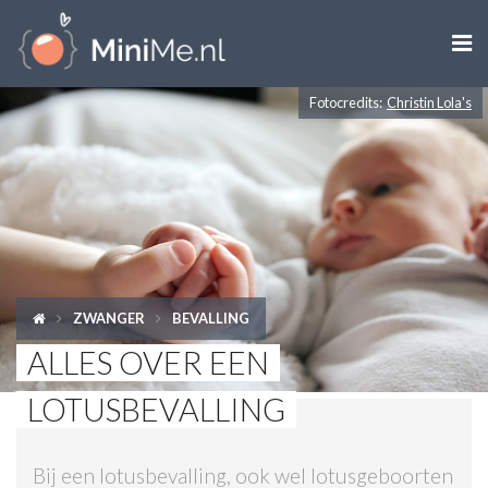

Fotocredits:
Christin Lola's
ZWANGER WORDEN
ZWANGER
BABY
PEUTER
ZWANGER
BEVALLING
KIND
ALLES OVER EEN
LIFESTYLE
LOTUSBEVALLING
DOEN MET KINDEREN
Bij een lotusbevalling, ook wel lotusgeboorten
SHOPS