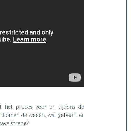
ft het proces voor en tijdens de
r komen de weeën, wat gebeurt er
navelstreng?