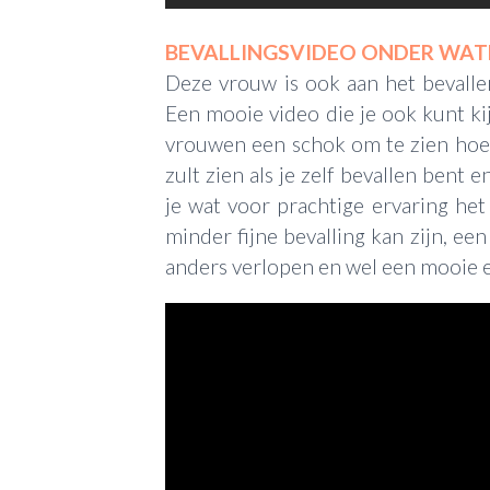
BEVALLINGSVIDEO ONDER WAT
Deze vrouw is ook aan het bevall
Een mooie video die je ook kunt kijk
vrouwen een schok om te zien hoe 
zult zien als je zelf bevallen bent e
je wat voor prachtige ervaring he
minder fijne bevalling kan zijn, een
anders verlopen en wel een mooie e