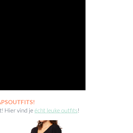
PSOUTFITS!
t!
Hier vind je
écht leuke outfits
!