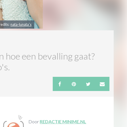
redits:
nata-lunata's
en hoe een bevalling gaat?
's.
Door
REDACTIE MINIME.NL