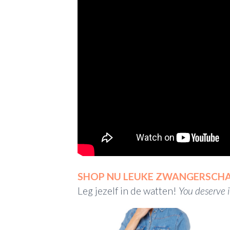
SHOP NU LEUKE ZWANGERSCHA
Leg jezelf in de watten!
You deserve i