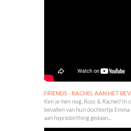
FRIENDS - RACHEL AAN HET BE
Ken je hen nog, Ross & Rachel? In o
bevallen van hun dochtertje Emma en
aan hypnobirthing gedaan...