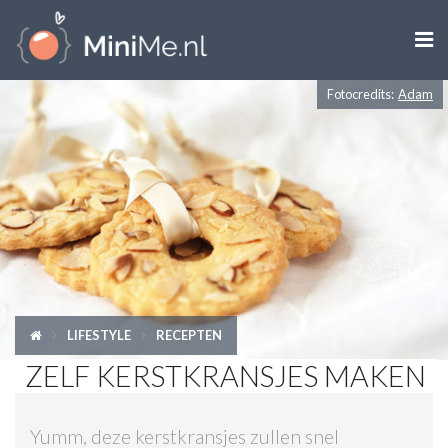

Fotocredits:
Adam
ZWANGER WORDEN
ZWANGER
BABY
PEUTER
KIND
LIFESTYLE
RECEPTEN
LIFESTYLE
ZELF KERSTKRANSJES MAKEN
DOEN MET KINDEREN
Yumm, deze kerstkransjes zullen snel
SHOPS