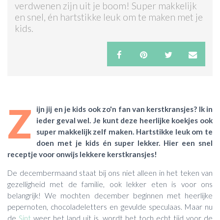
verdwenen zijn uit je boom! Super makkelijk
en snel, én hartstikke leuk om te maken met je
ACTIES & KORTING
kids.
Z
ijn jij en je kids ook zo'n fan van kerstkransjes? Ik in
ieder geval wel. Je kunt deze heerlijke koekjes ook
super makkelijk zelf maken. Hartstikke leuk om te
doen met je kids én super lekker. Hier een snel
receptje voor onwijs lekkere kerstkransjes!
De decembermaand staat bij ons niet alleen in het teken van
gezelligheid met de familie, ook lekker eten is voor ons
belangrijk! We mochten december beginnen met heerlijke
pepernoten, chocoladeletters en gevulde speculaas. Maar nu
de
Sint
weer het land uit is, wordt het toch echt tijd voor de