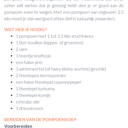
zeker wilt weten dat je genoeg hebt doe je er goed aan de
pompoen even te wegen. Met een pompoen van ongeveer 2,5
kilo moet je dan wel goed zitten (liefst natuurlijk zwaarder).
WAT HEB JE NODIG?
1 pompoen met 1 tot 1,5 kilo vruchtvlees
1 liter bouillon (kippen- of groenten)
2 uien
1 teentje knoflook
een halve prei
1 winterwortel (of twee kleine wortels) geschild
2 theelepels kerriepoeder
een halve theelepel cayennepeper
1 theelepel kurkuma
1 theelepel komijn
scheutje olie
1 dl kookroom
BEREIDEN VAN DE POMPOENSOEP
Voorbereiden