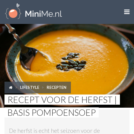

ZWANGER WORDEN
ZWANGER
BABY
PEUTER
LIFESTYLE
RECEPTEN
KIND
RECEPT VOOR DE HERFST |
LIFESTYLE
BASIS POMPOENSOEP
DOEN MET KINDEREN
De herfst is echt het seizoen voor de
SHOPS