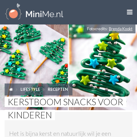

Fotocredits:
Brenda Kookt
ZWANGER WORDEN
ZWANGER
BABY
PEUTER
LIFESTYLE
RECEPTEN
KIND
KERSTBOOM SNACKS VOOR
LIFESTYLE
KINDEREN
DOEN MET KINDEREN
Het is bijna kerst en natuurlijk wil je een
SHOPS