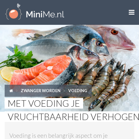

ZWANGER WORDEN
ZWANGER
BABY
PEUTER
ZWANGER WORDEN
VOEDING
KIND
MET VOEDING JE
LIFESTYLE
VRUCHTBAARHEID VERHOGE
DOEN MET KINDEREN
Voeding is een belangrijk aspect om je
SHOPS