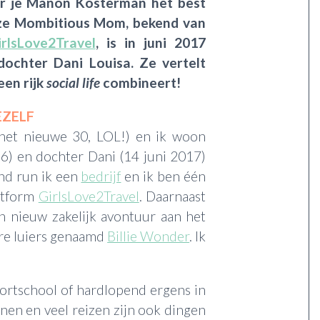
waar je Manon Kosterman het best
ze Mombitious Mom, bekend van
irlsLove2Travel
, is in juni 2017
ochter Dani Louisa. Ze vertelt
een rijk
social life
combineert!
EZELF
 het nieuwe 30, LOL!) en ik woon
6) en dochter Dani (14 juni 2017)
nd run ik een
bedrijf
en ik ben één
latform
GirlsLove2Travel
. Daarnaast
n nieuw zakelijk avontuur aan het
re luiers genaamd
Billie Wonder
. Ik
sportschool of hardlopend ergens in
nen en veel reizen zijn ook dingen