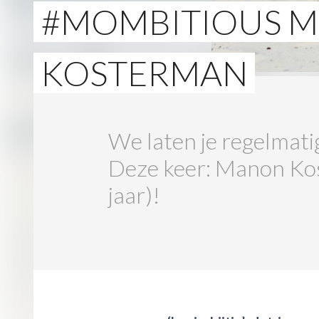
#MOMBITIOUS 
KOSTERMAN
We laten je regelmat
Deze keer: Manon Kos
jaar)!