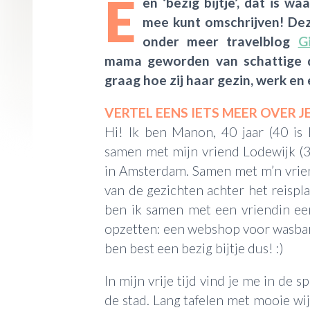
E
en ‘bezig bijtje’, dat is 
mee kunt omschrijven! De
onder meer travelblog
G
mama geworden van schattige d
graag hoe zij haar gezin, werk en 
VERTEL EENS IETS MEER OVER J
Hi! Ik ben Manon, 40 jaar (40 is
samen met mijn vriend Lodewijk (3
in Amsterdam. Samen met m’n vrie
van de gezichten achter het reisp
ben ik samen met een vriendin ee
opzetten: een webshop voor wasba
ben best een bezig bijtje dus! :)
In mijn vrije tijd vind je me in de 
de stad. Lang tafelen met mooie wij