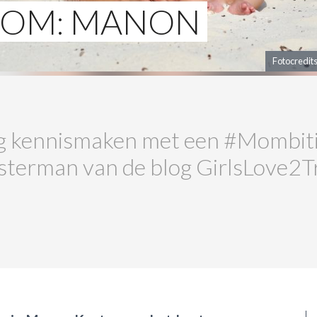
MOM: MANON
Fotocredit
ig kennismaken met een #Mombiti
terman van de blog GirlsLove2T