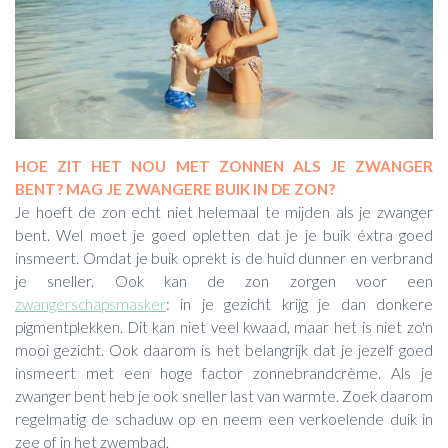
HOE ZIT HET NOU MET ZONNEN ALS JE ZWANGER
BENT? MAG JE ZWANGERE BUIK IN DE ZON?
Je hoeft de zon echt niet helemaal te mijden als je zwanger
bent. Wel moet je goed opletten dat je je buik éxtra goed
insmeert. Omdat je buik oprekt is de huid dunner en verbrand
je sneller. Ook kan de zon zorgen voor een
zwangerschapsmasker
: in je gezicht krijg je dan donkere
pigmentplekken. Dit kan niet veel kwaad, maar het is niet zo'n
mooi gezicht. Ook daarom is het belangrijk dat je jezelf goed
insmeert met een hoge factor zonnebrandcrème. Als je
zwanger bent heb je ook sneller last van warmte. Zoek daarom
regelmatig de schaduw op en neem een verkoelende duik in
zee of in het zwembad.