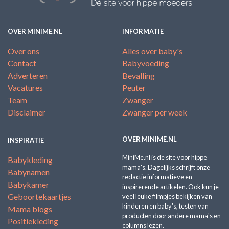
OVER MINIME.NL
INFORMATIE
Over ons
Alles over baby's
Contact
Babyvoeding
Adverteren
Bevalling
Vacatures
Peuter
Team
Zwanger
Disclaimer
Zwanger per week
OVER MINIME.NL
INSPIRATIE
MiniMe.nl is de site voor hippe
Babykleding
mama's. Dagelijks schrijft onze
Babynamen
redactie informatieve en
Babykamer
inspirerende artikelen. Ook kun je
Geboortekaartjes
veel leuke filmpjes bekijken van
kinderen en baby's, testen van
Mama blogs
producten door andere mama's en
Positiekleding
columns lezen.