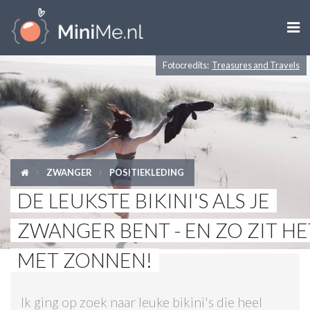

Fotocredits:
Treasures and Travels
ZWANGER WORDEN
ZWANGER
BABY
ZWANGER
POSITIEKLEDING
PEUTER
DE LEUKSTE BIKINI'S ALS JE
KIND
ZWANGER BENT - EN ZO ZIT HE
LIFESTYLE
MET ZONNEN!
DOEN MET KINDEREN
Ik ging op zoek naar leuke bikini's die heel
SHOPS