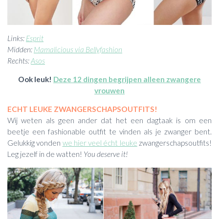
Links:
Esprit
Midden:
Mamalicious via Bellyfashion
Rechts:
Asos
Ook leuk!
Deze 12 dingen begrijpen alleen zwangere
vrouwen
ECHT LEUKE ZWANGERSCHAPSOUTFITS!
Wij weten als geen ander dat het een dagtaak is om een
beetje een fashionable outfit te vinden als je zwanger bent.
Gelukkig vonden
we hier veel écht leuke
zwangerschapsoutfits!
Leg jezelf in de watten!
You deserve it!