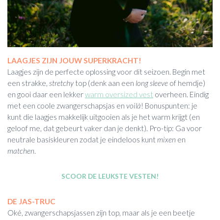
LAAGJES ZIJN JOUW SUPERKRACHT!
Laagjes zijn de perfecte oplossing voor dit seizoen. Begin met
een strakke,
stretchy
top (denk aan een
long sleeve
of hemdje)
en gooi daar een lekker
warm oversized vest
overheen. Eindig
met een coole zwangerschapsjas en
voilà
! Bonuspunten: je
kunt die laagjes makkelijk uitgooien als je het warm krijgt (en
geloof me, dat gebeurt vaker dan je denkt). Pro-tip: Ga voor
neutrale basiskleuren zodat je eindeloos kunt
mixen
en
matchen
.
SCOOR DE LEUKSTE VESTEN!
DE JAS-TRUC
Oké, zwangerschapsjassen zijn top, maar als je een beetje