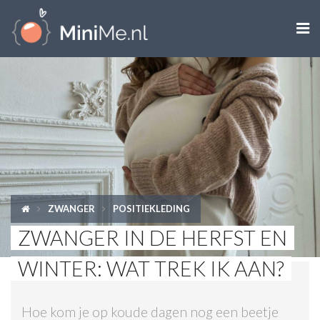

ZWANGER WORDEN
ZWANGER
BABY
PEUTER
ZWANGER
POSITIEKLEDING
KIND
ZWANGER IN DE HERFST EN
LIFESTYLE
WINTER: WAT TREK IK AAN?
DOEN MET KINDEREN
Hoe kom je op koude dagen nog een beetje
SHOPS