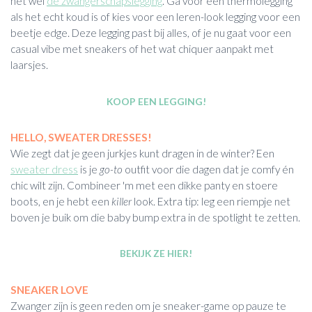
het wel
de zwangerschapslegging
. Ga voor een thermolegging
als het echt koud is of kies voor een leren-look legging voor een
beetje edge. Deze legging past bij alles, of je nu gaat voor een
casual vibe met sneakers of het wat chiquer aanpakt met
laarsjes.
KOOP EEN LEGGING!
HELLO, SWEATER DRESSES!
Wie zegt dat je geen jurkjes kunt dragen in de winter? Een
sweater dress
is je
go-to
outfit voor die dagen dat je comfy én
chic wilt zijn. Combineer 'm met een dikke panty en stoere
boots, en je hebt een
killer
look. Extra tip: leg een riempje net
boven je buik om die baby bump extra in de spotlight te zetten.
BEKIJK ZE HIER!
SNEAKER LOVE
Zwanger zijn is geen reden om je sneaker-game op pauze te