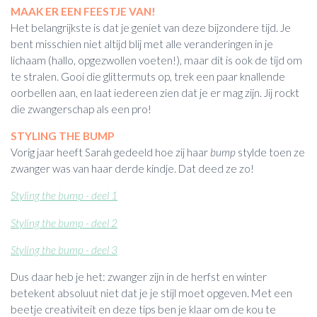
MAAK ER EEN FEESTJE VAN!
Het belangrijkste is dat je geniet van deze bijzondere tijd. Je
bent misschien niet altijd blij met alle veranderingen in je
lichaam (hallo, opgezwollen voeten!), maar dit is ook de tijd om
te stralen. Gooi die glittermuts op, trek een paar knallende
oorbellen aan, en laat iedereen zien dat je er mag zijn. Jij rockt
die zwangerschap als een pro!
STYLING THE BUMP
Vorig jaar heeft Sarah gedeeld hoe zij haar
bump
stylde toen ze
zwanger was van haar derde kindje. Dat deed ze zo!
Styling the bump - deel 1
Styling the bump - deel 2
Styling the bump - deel 3
Dus daar heb je het: zwanger zijn in de herfst en winter
betekent absoluut niet dat je je stijl moet opgeven. Met een
beetje creativiteit en deze tips ben je klaar om de kou te