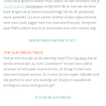
Soms wil je gewoon lekker thuis chillen, en dat betekent dat je
comfortabele
loungewear
nodig hebt die je ook aan de deur
kunt dragen als je ineens bezoek krijgt (of als de postbode
weer aanbelt). Ga voor zachte stoffen en kies bijvoorbeeld
voor een coole jogger met een oversized hoodie. Voeg een
paar fluffy sokken toe en je bent klaar voor een relaxte dag.
BEKIJK ONZE FAVORIETE SET!
THE SLIP-DRESS TRICK
Heb je een feestje op de planning staan? Een
slip dress
kan je
beste vriend zijn! Ja, echt. Combineer 'm met een coltrui
eronder en een paar stoere boots, of draag 'm met een
oversized blazer erover. Zo creëer je een super stijlvolle look
die perfect is voor een avondje uit. Voeg een opvallende
ketting toe en je bent
good to go
!
SCOOR DE SLIP DRESS!