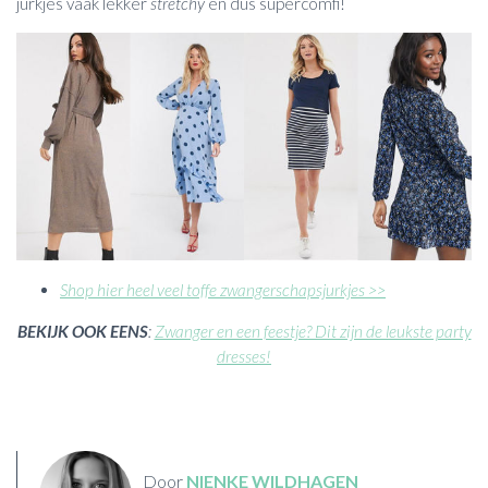
jurkjes vaak lekker
stretchy
en dus supercomfi!
Shop hier heel veel toffe zwangerschapsjurkjes >>
BEKIJK OOK EENS
:
Zwanger en een feestje? Dit zijn de leukste party
dresses!
Door
NIENKE WILDHAGEN