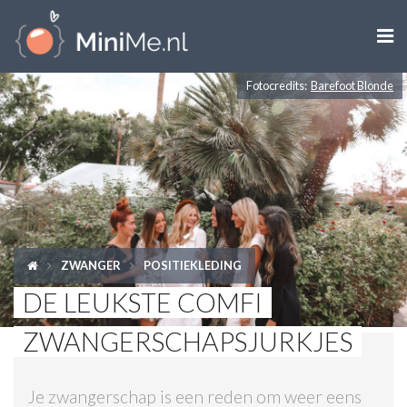

Fotocredits:
Barefoot Blonde
ZWANGER WORDEN
ZWANGER
BABY
PEUTER
ZWANGER
POSITIEKLEDING
KIND
DE LEUKSTE COMFI
LIFESTYLE
ZWANGERSCHAPSJURKJES
DOEN MET KINDEREN
Je zwangerschap is een reden om weer eens
SHOPS