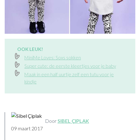
OOK LEUK!
MiniMe Loves: Soxs sokken
Super cute: de eerste kleertjes voor je baby
Maak in een half uurtje zelf een tutu voor je
kindje
Door
SIBEL ÇIPLAK
09 maart 2017