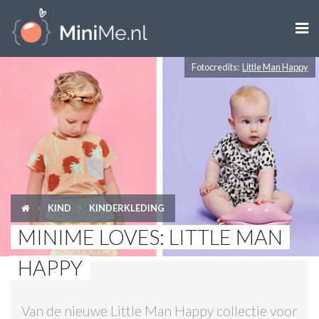

Fotocredits:
Little Man Happy
ZWANGER WORDEN
ZWANGER
BABY
PEUTER
KIND
KINDERKLEDING
KIND
MINIME LOVES: LITTLE MAN
LIFESTYLE
HAPPY
DOEN MET KINDEREN
Van de nieuwe Little Man Happy collectie voor
SHOPS