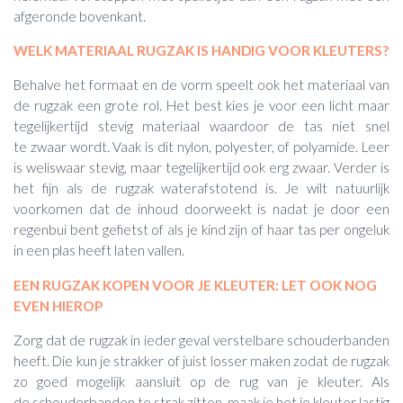
afgeronde bovenkant.
WELK MATERIAAL RUGZAK IS HANDIG VOOR KLEUTERS?
Behalve het formaat en de vorm speelt ook het materiaal van
de rugzak een grote rol. Het best kies je voor een licht maar
tegelijkertijd stevig materiaal waardoor de tas niet snel
te zwaar wordt. Vaak is dit nylon, polyester, of polyamide. Leer
is weliswaar stevig, maar tegelijkertijd ook erg zwaar. Verder is
het fijn als de rugzak waterafstotend is. Je wilt natuurlijk
voorkomen dat de inhoud doorweekt is nadat je door een
regenbui bent gefietst of als je kind zijn of haar tas per ongeluk
in een plas heeft laten vallen.
EEN RUGZAK KOPEN VOOR JE KLEUTER: LET OOK NOG
EVEN HIEROP
Zorg dat de rugzak in ieder geval verstelbare schouderbanden
heeft. Die kun je strakker of juist losser maken zodat de rugzak
zo goed mogelijk aansluit op de rug van je kleuter. Als
de schouderbanden te strak zitten, maak je het je kleuter lastig