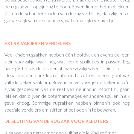
de rugzak zelf op zijn rug te doen. Bovendien zit het niet lekker.
Zitten de schouderbanden van de rugzak te los, dan glijden ze
gemakkelijk van de schouders, wat natuurlijk ook niet fijn is.
EXTRA VAKJES EN VERDELERS
Veel kinderrugzakken hebben één hoofdvak en eventueel een
klein voorvakje waar nog wat kleine spulletjes in passen. Erg
handig is het als de tas een of twee zijvakjes heeft. Die zijn
ideaal om een drinkfles rechtop in te zetten. In een groot vak
valt de beker vaak om. Bovendien vervoer je de beker in zo’n
zijvak gescheiden van de rest van de inhoud. Mocht hij gaan
lekken, dan blijven de boterhammetjes en andere spullen in elk
geval droog. Sommige rugzakken hebben binnenin ook nog
speciale verdelers om stiften of potloden in te bewaren.
DE SLUITING VAN DE RUGZAK VOOR KLEUTERS
Kies voor een rugzak met een sluiting die je kind zelf met