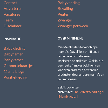
Contact
Babyvoeding
Adverteren
Bevalling
Vacatures
Peuter
Team
Zwanger
Disclaimer
Zwanger per week
OVER MINIME.NL
INSPIRATIE
MiniMe.nl is de site voor hippe
Babykleding
mama's. Dagelijks schrijft onze
Babynamen
redactie informatieve en
Babykamer
inspirerende artikelen. Ook kun je
Geboortekaartjes
veel leuke filmpjes bekijken van
kinderen en baby's, testen van
Mama blogs
producten door andere mama's en
Positiekleding
columns lezen.
Bekijk ook onze
zustersites:
ThePerfectWedding.nl
|
Mombitious.nl