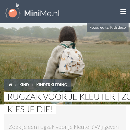

Fotocredits: Kidsdeco
ZWANGER WORDEN
ZWANGER
BABY
PEUTER
KIND
KINDERKLEDING
KIND
RUGZAK VOOR JE KLEUTER | Z
LIFESTYLE
KIES JE DIE!
DOEN MET KINDEREN
Zoek je een rugzak voor je kleuter? Wij geven
SHOPS