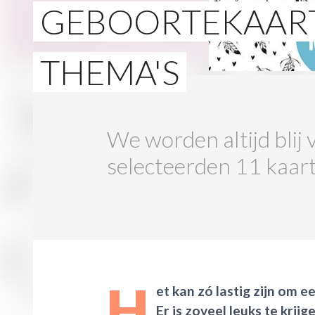
GEBOORTEKAARTJ
THEMA'S
We worden altijd blij
selecteerden 11 kaartj
H
et kan zó lastig zijn om 
Er is zoveel leuks te krij