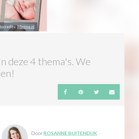
tocredits:
Minime.nl
 in deze 4 thema's. We
ien!
Door
ROSANNE BUITENDIJK