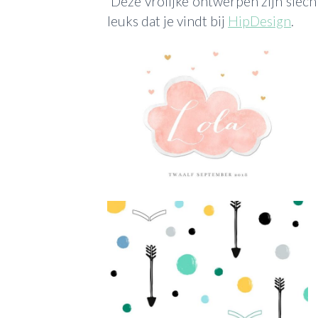
Deze vrolijke ontwerpen zijn slech
leuks dat je vindt bij
HipDesign
.