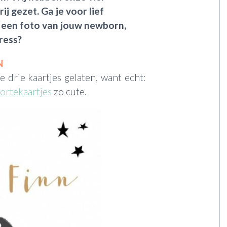
ij gezet. Ga je voor lief
 een foto van jouw newborn,
press?
N
 drie kaartjes gelaten, want echt:
oortekaartjes
zo cute.