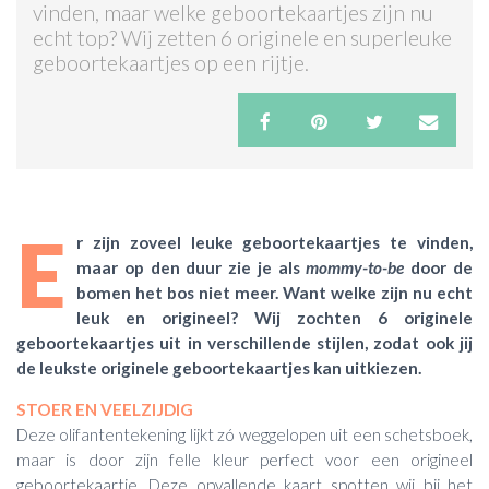
vinden, maar welke geboortekaartjes zijn nu
echt top? Wij zetten 6 originele en superleuke
ACTIES & KORTING
geboortekaartjes op een rijtje.
E
r zijn zoveel leuke geboortekaartjes te vinden,
maar op den duur zie je als
mommy-to-be
door de
bomen het bos niet meer. Want welke zijn nu echt
leuk en origineel? Wij zochten 6 originele
geboortekaartjes uit in verschillende stijlen, zodat ook jij
de leukste originele geboortekaartjes kan uitkiezen.
STOER EN VEELZIJDIG
Deze olifantentekening lijkt zó weggelopen uit een schetsboek,
maar is door zijn felle kleur perfect voor een origineel
geboortekaartje. Deze opvallende kaart spotten wij bij het