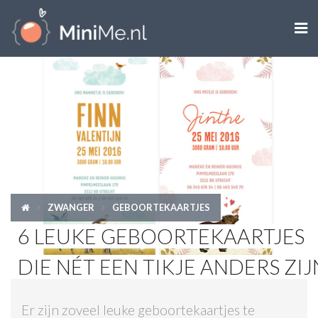

ZWANGER WORDEN
ZWANGER
BABY
PEUTER
ZWANGER
GEBOORTEKAARTJES
KIND
6 LEUKE GEBOORTEKAARTJES
LIFESTYLE
DIE NÉT EEN TIKJE ANDERS ZIJ
DOEN MET KINDEREN
Er zijn zoveel leuke geboortekaartjes te
SHOPS