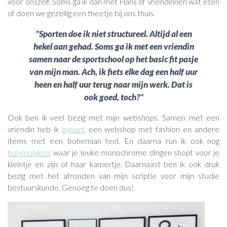
voor onszelf. Soms ga ik dan met Hans of vriendinnen wat eten
of doen we gezellig een theetje bij ons thuis.
"Sporten doe ik niet structureel. Altijd al een
hekel aan gehad. Soms ga ik met een vriendin
samen naar de sportschool op het basic fit pasje
van mijn man. Ach, ik fiets elke dag een half uur
heen en half uur terug naar mijn werk. Dat is
ook goed, toch?"
Ook ben ik veel bezig met mijn webshops. Samen met een
vriendin heb ik
bynorr
, een webshop met fashion en andere
items met een bohemian feel. En daarna run ik ook nog
holymolykids
waar je leuke monochrome dingen shopt voor je
kleintje en zijn of haar kamertje. Daarnaast ben ik ook druk
bezig met het afronden van mijn scriptie voor mijn studie
bestuurskunde. Genoeg te doen dus!