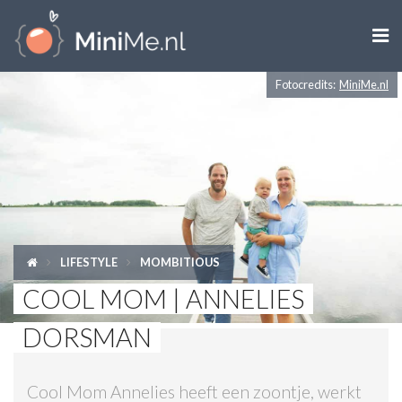

Fotocredits:
MiniMe.nl
ZWANGER WORDEN
ZWANGER
BABY
PEUTER
LIFESTYLE
MOMBITIOUS
KIND
COOL MOM | ANNELIES
LIFESTYLE
DORSMAN
DOEN MET KINDEREN
Cool Mom Annelies heeft een zoontje, werkt
SHOPS