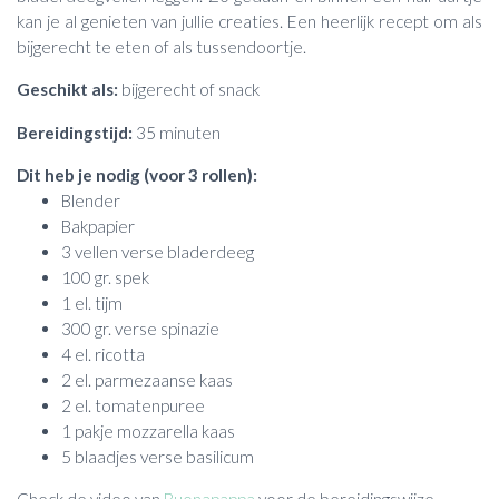
kan je al genieten van jullie creaties. Een heerlijk recept om als
bijgerecht te eten of als tussendoortje.
Geschikt als:
bijgerecht of snack
Bereidingstijd:
35 minuten
Dit heb je nodig (voor 3 rollen):
Blender
Bakpapier
3 vellen verse bladerdeeg
100 gr. spek
1 el. tijm
300 gr. verse spinazie
4 el. ricotta
2 el. parmezaanse kaas
2 el. tomatenpuree
1 pakje mozzarella kaas
5 blaadjes verse basilicum