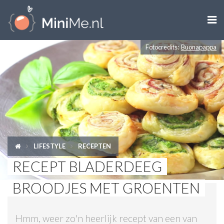

Fotocredits:
Buonapappa
ZWANGER WORDEN
ZWANGER
BABY
PEUTER
LIFESTYLE
RECEPTEN
KIND
RECEPT BLADERDEEG
LIFESTYLE
BROODJES MET GROENTEN
DOEN MET KINDEREN
Hmm, weer zo'n heerlijk recept van een van
SHOPS