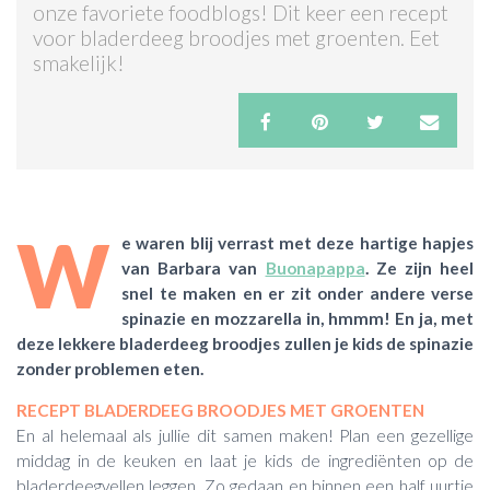
onze favoriete foodblogs! Dit keer een recept
voor bladerdeeg broodjes met groenten. Eet
ACTIES & KORTING
smakelijk!
W
e waren blij verrast met deze hartige hapjes
van Barbara van
Buonapappa
. Ze zijn heel
snel te maken en er zit onder andere verse
spinazie en mozzarella in, hmmm! En ja, met
deze lekkere bladerdeeg broodjes zullen je kids de spinazie
zonder problemen eten.
RECEPT BLADERDEEG BROODJES MET GROENTEN
En al helemaal als jullie dit samen maken! Plan een gezellige
middag in de keuken en laat je kids de ingrediënten op de
bladerdeegvellen leggen. Zo gedaan en binnen een half uurtje