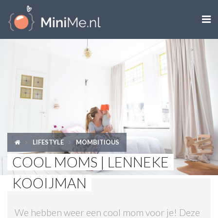

ZWANGER WORDEN
ZWANGER
BABY
PEUTER
LIFESTYLE
MOMBITIOUS
KIND
COOL MOMS | LENNEKE
LIFESTYLE
KOOIJMAN
DOEN MET KINDEREN
We hebben weer een cool mom voor je! Deze
SHOPS