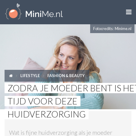

Fotocredits: Minime.nl
ZWANGER WORDEN
ZWANGER
BABY
LIFESTYLE
FASHION & BEAUTY
PEUTER
ZODRA JE MOEDER BENT IS HE
KIND
TIJD VOOR DEZE
LIFESTYLE
HUIDVERZORGING
DOEN MET KINDEREN
Wat is fijne huidverzorging als je moeder
SHOPS