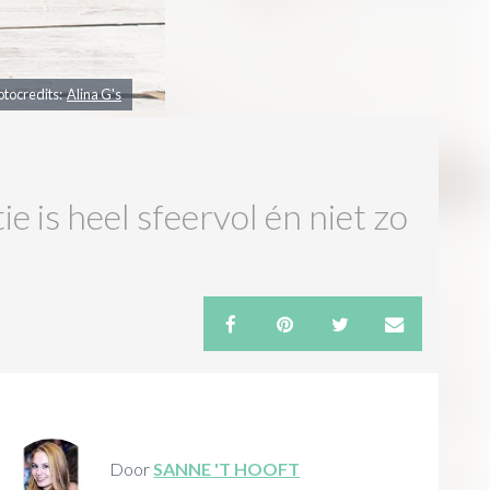
otocredits:
Alina G's
ie is heel sfeervol én niet zo
Door
SANNE 'T HOOFT