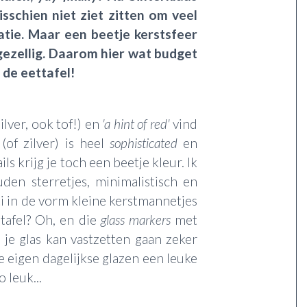
sschien niet ziet zitten om veel
atie. Maar een beetje kerstsfeer
s gezellig. Daarom hier wat budget
 de eettafel!
ilver, ook tof!) en
'a hint of red'
vind
(of zilver) is heel
sophisticated
en
s krijg je toch een beetje kleur. Ik
den sterretjes, minimalistisch en
ti in de vorm kleine kerstmannetjes
tafel? Oh, en die
glass markers
met
 je glas kan vastzetten gaan zeker
e eigen dagelijkse glazen een leuke
o leuk...