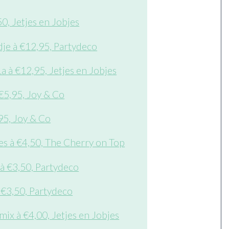
0, Jetjes en Jobjes
dje à €12,95, Partydeco
a à €12,95, Jetjes en Jobjes
€5,95, Joy & Co
95, Joy & Co
es à €4,50, The Cherry on Top
 à €3,50, Partydeco
 €3,50, Partydeco
ix à €4,00, Jetjes en Jobjes