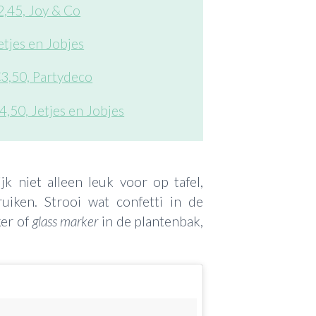
2,45, Joy & Co
tjes en Jobjes
€3,50, Partydeco
4,50, Jetjes en Jobjes
jk niet alleen leuk voor op tafel,
uiken. Strooi wat confetti in de
ker of
glass marker
in de plantenbak,