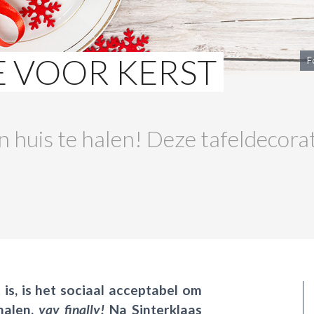
E VOOR KERST
F
n huis te halen! Deze tafeldecorat
t is, is het sociaal acceptabel om
 halen,
yay finally!
Na Sinterklaas