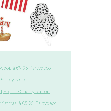
uwpop à €9,95, Partydeco
,95, Joy & Co
 €4,95, The Cherry on Top
ristmas' à €5,95, Partydeco