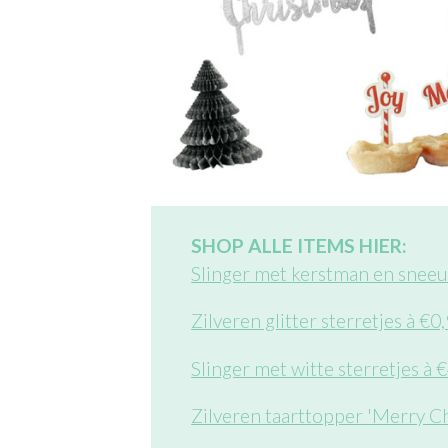
SHOP ALLE ITEMS HIER:
Slinger met kerstman en snee
Zilveren glitter sterretjes à €0
Slinger met witte sterretjes à
Zilveren taarttopper 'Merry Ch