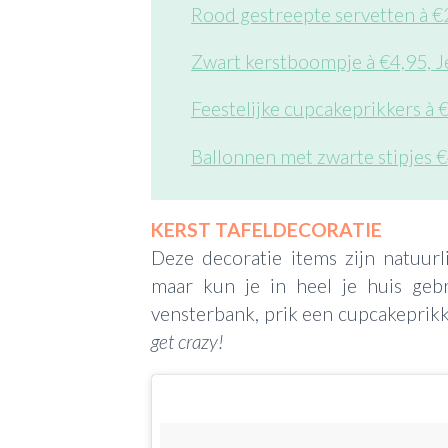
Rood gestreepte servetten à €
Zwart kerstboompje à €4,95, Je
Feestelijke cupcakeprikkers à 
Ballonnen met zwarte stipjes €
KERST TAFELDECORATIE
Deze decoratie items zijn natuurli
maar kun je in heel je huis gebr
vensterbank, prik een cupcakeprik
get crazy!