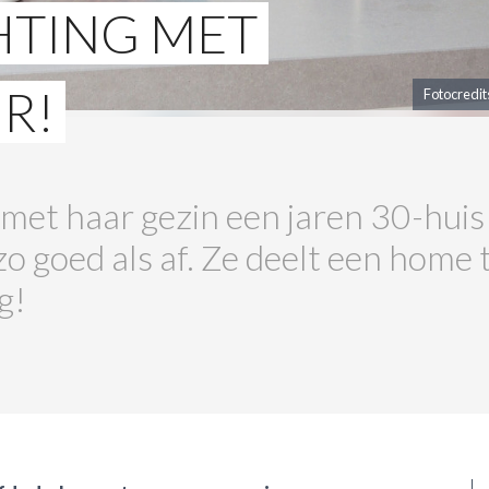
CHTING MET
R!
Fotocredit
met haar gezin een jaren 30-huis 
o goed als af. Ze deelt een home 
g!