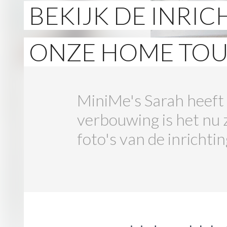
BEKIJK DE INRI
ONZE HOME TOU
MiniMe's Sarah heeft 
verbouwing is het nu z
foto's van de inrichtin