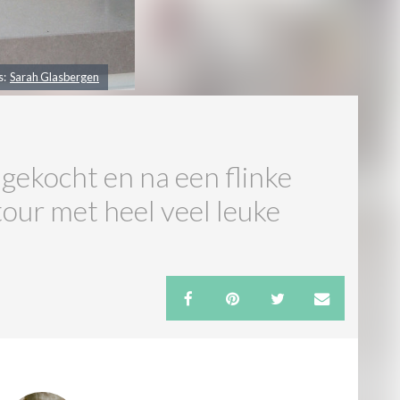
s:
Sarah Glasbergen
gekocht en na een flinke
tour met heel veel leuke