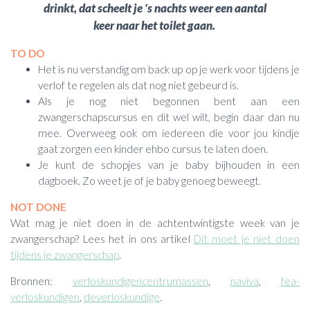
drinkt, dat scheelt je 's nachts weer een aantal
keer naar het toilet gaan.
TO DO
Het is nu verstandig om back up op je werk voor tijdens je
verlof te regelen als dat nog niet gebeurd is.
Als je nog niet begonnen bent aan een
zwangerschapscursus en dit wel wilt, begin daar dan nu
mee. Overweeg ook om iedereen die voor jou kindje
gaat zorgen een kinder ehbo cursus te laten doen.
Je kunt de schopjes van je baby bijhouden in een
dagboek. Zo weet je of je baby genoeg beweegt.
NOT DONE
Wat mag je niet doen in de achtentwintigste week van je
zwangerschap? Lees het in ons artikel
Dit moet je niet doen
tijdens je zwangerschap
.
Bronnen:
verloskundigencentrumassen
,
naviva
,
fea-
verloskundigen
,
deverloskundige
.