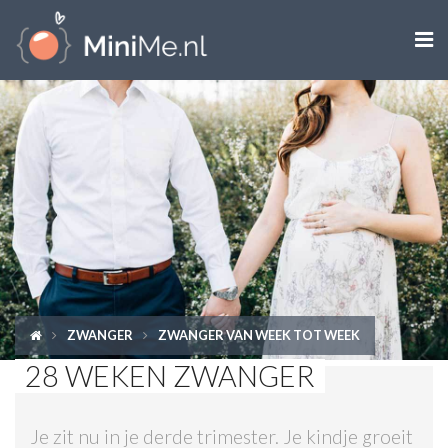

ZWANGER WORDEN
ZWANGER
BABY
PEUTER
KIND
ZWANGER
ZWANGER VAN WEEK TOT WEEK
LIFESTYLE
28 WEKEN ZWANGER
DOEN MET KINDEREN
Je zit nu in je derde trimester. Je kindje groeit
SHOPS