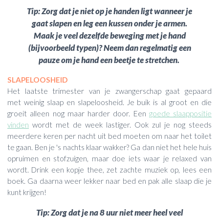
Tip: Zorg dat je niet op je handen ligt wanneer je
gaat slapen en leg een kussen onder je armen.
Maak je veel dezelfde beweging met je hand
(bijvoorbeeld typen)? Neem dan regelmatig een
pauze om je hand een beetje te stretchen.
SLAPELOOSHEID
Het laatste trimester van je zwangerschap gaat gepaard
met weinig slaap en slapeloosheid. Je buik is al groot en die
groeit alleen nog maar harder door. Een
goede slaappositie
vinden
wordt met de week lastiger. Ook zul je nog steeds
meerdere keren per nacht uit bed moeten om naar het toilet
te gaan. Ben je 's nachts klaar wakker? Ga dan niet het hele huis
opruimen en stofzuigen, maar doe iets waar je relaxed van
wordt. Drink een kopje thee, zet zachte muziek op, lees een
boek. Ga daarna weer lekker naar bed en pak alle slaap die je
kunt krijgen!
Tip: Zorg dat je na 8 uur niet meer heel veel