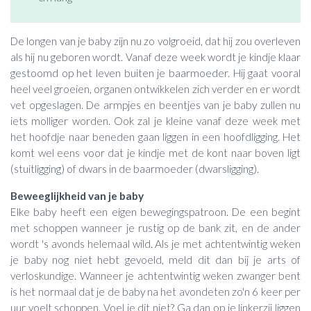
De longen van je baby zijn nu zo volgroeid, dat hij zou overleven
als hij nu geboren wordt. Vanaf deze week wordt je kindje klaar
gestoomd op het leven buiten je baarmoeder. Hij gaat vooral
heel veel groeien, organen ontwikkelen zich verder en er wordt
vet opgeslagen. De armpjes en beentjes van je baby zullen nu
iets molliger worden. Ook zal je kleine vanaf deze week met
het hoofdje naar beneden gaan liggen in een hoofdligging. Het
komt wel eens voor dat je kindje met de kont naar boven ligt
(stuitligging) of dwars in de baarmoeder (dwarsligging).
Beweeglijkheid van je baby
Elke baby heeft een eigen bewegingspatroon. De een begint
met schoppen wanneer je rustig op de bank zit, en de ander
wordt 's avonds helemaal wild. Als je met achtentwintig weken
je baby nog niet hebt gevoeld, meld dit dan bij je arts of
verloskundige. Wanneer je achtentwintig weken zwanger bent
is het normaal dat je de baby na het avondeten zo'n 6 keer per
uur voelt schoppen. Voel je dit niet? Ga dan op je linkerzij liggen