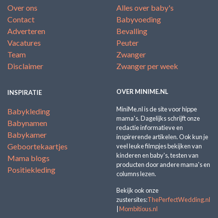
Over ons
Alles over baby's
Contact
Babyvoeding
Adverteren
Bevalling
Vacatures
Peuter
Team
Zwanger
Disclaimer
Zwanger per week
OVER MINIME.NL
INSPIRATIE
MiniMe.nl is de site voor hippe
Babykleding
mama's. Dagelijks schrijft onze
Babynamen
redactie informatieve en
Babykamer
inspirerende artikelen. Ook kun je
Geboortekaartjes
veel leuke filmpjes bekijken van
kinderen en baby's, testen van
Mama blogs
producten door andere mama's en
Positiekleding
columns lezen.
Bekijk ook onze
zustersites:
ThePerfectWedding.nl
|
Mombitious.nl