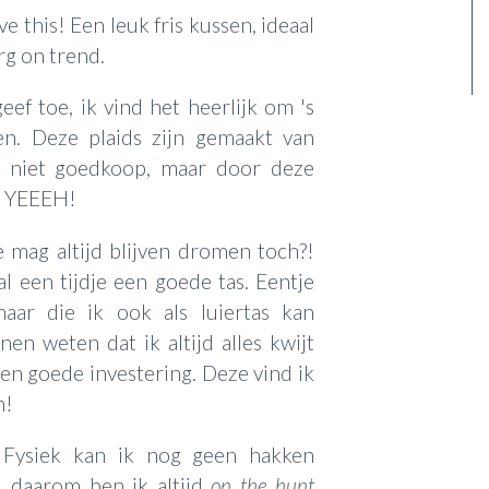
e this! Een leuk fris kussen, ideaal
rg on trend.
geef toe, ik vind het heerlijk om 's
en. Deze plaids zijn gemaakt van
n niet goedkoop, maar door deze
t. YEEEH!
 mag altijd blijven dromen toch?!
al een tijdje een goede tas. Eentje
aar die ik ook als luiertas kan
en weten dat ik altijd alles kwijt
een goede investering. Deze vind ik
n!
Fysiek kan ik nog geen hakken
), daarom ben ik altijd
on the hunt