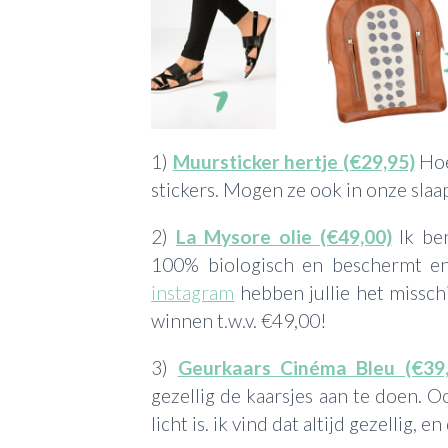
1)
Muursticker hertje (€29,95)
Hoe
stickers. Mogen ze ook in onze sla
2)
La Mysore olie (€49,00)
Ik ben
100% biologisch en beschermt en
instagram
hebben jullie het misschi
winnen t.w.v. €49,00!
3)
Geurkaars Cinéma Bleu (€39,
gezellig de kaarsjes aan te doen. O
licht is. ik vind dat altijd gezellig, 