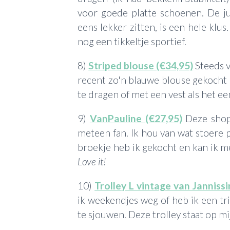
voor goede platte schoenen. De j
eens lekker zitten, is een hele klus
nog een tikkeltje sportief.
8)
Striped blouse (€34,95)
Steeds v
recent zo'n blauwe blouse gekocht e
te dragen of met een vest als het ee
9)
VanPauline (€27,95)
Deze shop 
meteen fan. Ik hou van wat stoere 
broekje heb ik gekocht en kan ik m
Love it!
10)
Trolley L vintage van Jannissi
ik weekendjes weg of heb ik een tri
te sjouwen. Deze trolley staat op mi