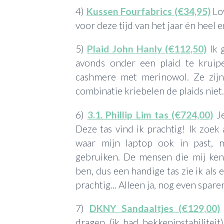
4)
Kussen Fourfabrics (€34,95)
Lov
voor deze tijd van het jaar én heel e
5)
Plaid John Hanly (€112,50)
Ik 
avonds onder een plaid te kruip
cashmere met merinowol. Ze zij
combinatie kriebelen de plaids nie
6)
3.1. Phillip Lim tas (€724,00)
Je
Deze tas vind ik prachtig! Ik zoek 
waar mijn laptop ook in past, m
gebruiken. De mensen die mij kenn
ben, dus een handige tas zie ik als 
prachtig... Alleen ja, nog even spare
7)
DKNY Sandaaltjes (€129,00)
dragen (ik had bekkeninstabiliteit