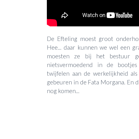
De Efteling moest groot onderh
Hee... daar kunnen we wel een g
moesten ze bij het bestuur g
nietsvermoedend in de bootjes
twijfelen aan de werkelijkheid al
gebeuren in de Fata Morgana. En d
nog komen...