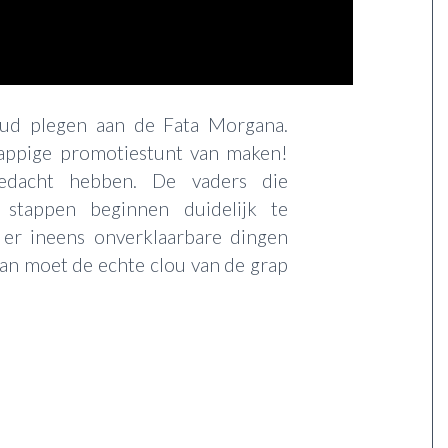
oud plegen aan de Fata Morgana.
rappige promotiestunt van maken!
edacht hebben. De vaders die
 stappen beginnen duidelijk te
s er ineens onverklaarbare dingen
an moet de echte clou van de grap