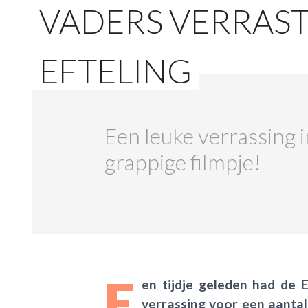
VADERS VERRAS
EFTELING
Een leuke verrassing i
grappige filmpje!
E
en tijdje geleden had de E
verrassing voor een aantal