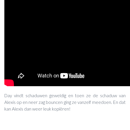
Day vindt schaduwen geweldig en toen ze de schaduw van
Alexis op en neer zag bouncen ging ze vanzelf meedoen. En dat
kan Alexis dan weer leuk kopiëren!