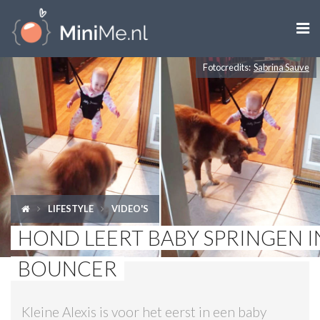

Fotocredits:
Sabrina Sauve
ZWANGER WORDEN
ZWANGER
BABY
PEUTER
LIFESTYLE
VIDEO'S
KIND
HOND LEERT BABY SPRINGEN I
LIFESTYLE
BOUNCER
DOEN MET KINDEREN
Kleine Alexis is voor het eerst in een baby
SHOPS