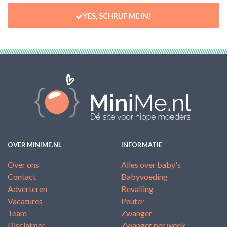
YES, SCHRIJF ME IN!
OVER MINIME.NL
INFORMATIE
Over ons
Alles over baby's
Contact
Babyvoeding
Adverteren
Bevalling
Vacatures
Peuter
Team
Zwanger
Disclaimer
Zwanger per week