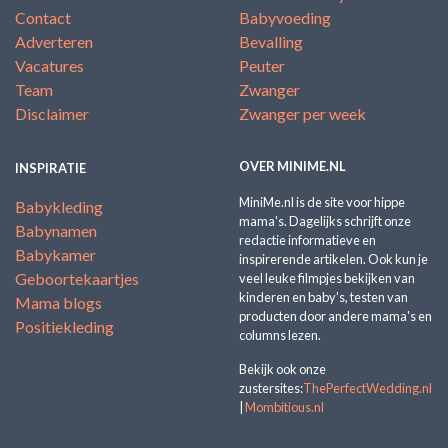
Contact
Babyvoeding
Adverteren
Bevalling
Vacatures
Peuter
Team
Zwanger
Disclaimer
Zwanger per week
OVER MINIME.NL
INSPIRATIE
MiniMe.nl is de site voor hippe
Babykleding
mama's. Dagelijks schrijft onze
Babynamen
redactie informatieve en
Babykamer
inspirerende artikelen. Ook kun je
Geboortekaartjes
veel leuke filmpjes bekijken van
kinderen en baby's, testen van
Mama blogs
producten door andere mama's en
Positiekleding
columns lezen.
Bekijk ook onze
zustersites:
ThePerfectWedding.nl
|
Mombitious.nl