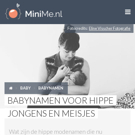

Fotocredits:
Eline Visscher Fotografie
ZWANGER WORDEN
ZWANGER
BABY
PEUTER
BABY
BABYNAMEN
KIND
BABYNAMEN VOOR HIPPE
LIFESTYLE
JONGENS EN MEISJES
DOEN MET KINDEREN
Wat zijn de hippe modenamen die nu
SHOPS