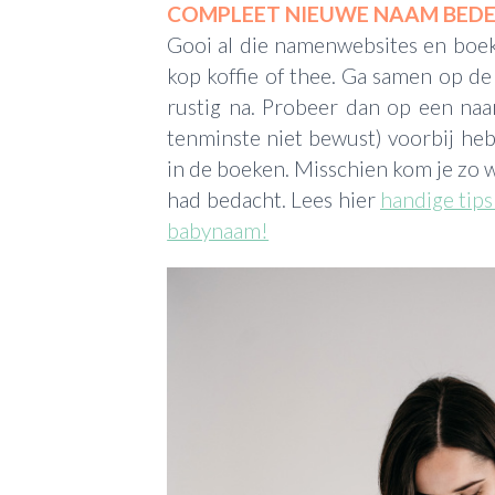
COMPLEET NIEUWE NAAM BED
Gooi al die namenwebsites en boek
kop koffie of thee. Ga samen op d
rustig na. Probeer dan op een naa
tenminste niet bewust) voorbij he
in de boeken. Misschien kom je zo w
had bedacht. Lees hier
handige tip
babynaam!