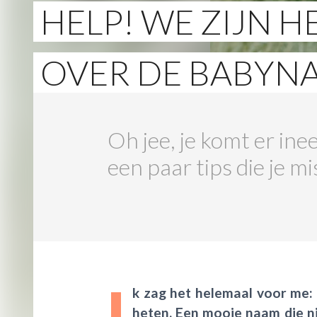
HELP! WE ZIJN H
OVER DE BABYN
Oh jee, je komt er in
een paar tips die je 
I
k zag het helemaal voor me:
heten. Een mooie naam die ni