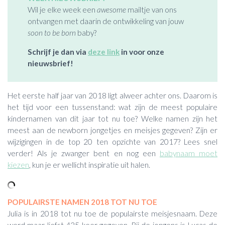
Wil je elke week een
awesome
mailtje van ons
ontvangen met daarin de ontwikkeling van jouw
soon to be born
baby?
Schrijf je dan via
deze link
in voor onze
nieuwsbrief!
Het eerste half jaar van 2018 ligt alweer achter ons. Daarom is
het tijd voor een tussenstand: wat zijn de meest populaire
kindernamen van dit jaar tot nu toe? Welke namen zijn het
meest aan de newborn jongetjes en meisjes gegeven? Zijn er
wijzigingen in de top 20 ten opzichte van 2017? Lees snel
verder! Als je zwanger bent en nog een
babynaam moet
kiezen
, kun je er wellicht inspiratie uit halen.
POPULAIRSTE NAMEN 2018 TOT NU TOE
Julia is in 2018 tot nu toe de populairste meisjesnaam. Deze
werd maar liefst 425 keer gegeven. Bij de jongens is Lucas de