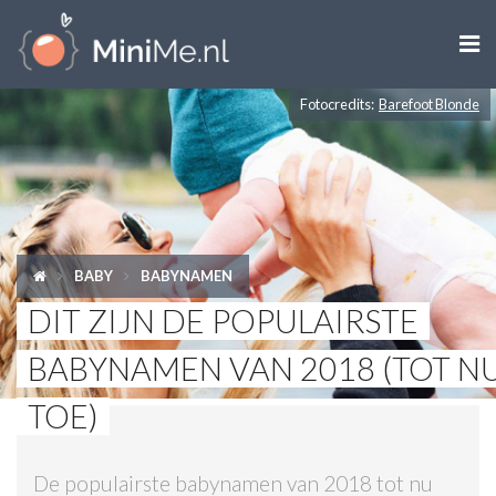

Fotocredits:
Barefoot Blonde
ZWANGER WORDEN
ZWANGER
BABY
BABY
BABYNAMEN
PEUTER
DIT ZIJN DE POPULAIRSTE
KIND
BABYNAMEN VAN 2018 (TOT N
LIFESTYLE
TOE)
DOEN MET KINDEREN
De populairste babynamen van 2018 tot nu
SHOPS