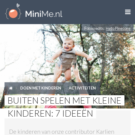

Fotocredits:
Hello Pinecone
ZWANGER WORDEN
ZWANGER
BABY
PEUTER
DOEN MET KINDEREN
ACTIVITEITEN
KIND
BUITEN SPELEN MET KLEINE
LIFESTYLE
KINDEREN: 7 IDEEËN
DOEN MET KINDEREN
De kinderen van onze contributor Karlien
SHOPS