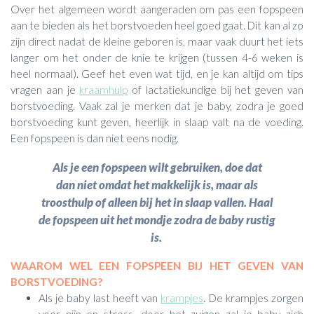
Over het algemeen wordt aangeraden om pas een fopspeen
aan te bieden als het borstvoeden heel goed gaat. Dit kan al zo
zijn direct nadat de kleine geboren is, maar vaak duurt het iets
langer om het onder de knie te krijgen (tussen 4-6 weken is
heel normaal). Geef het even wat tijd, en je kan altijd om tips
vragen aan je
kraamhulp
of lactatiekundige bij het geven van
borstvoeding. Vaak zal je merken dat je baby, zodra je goed
borstvoeding kunt geven, heerlijk in slaap valt na de voeding.
Een fopspeen is dan niet eens nodig.
Als je een fopspeen wilt gebruiken, doe dat
dan niet omdat het makkelijk is, maar als
troosthulp of alleen bij het in slaap vallen. Haal
de fopspeen uit het mondje zodra de baby rustig
is.
WAAROM WEL EEN FOPSPEEN BIJ HET GEVEN VAN
BORSTVOEDING?
Als je baby last heeft van
krampjes
. De krampjes zorgen
voor pijn en stress, door het zuigen zal je baby zich