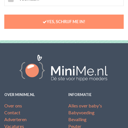
YES, SCHRIJF ME IN!
OVER MINIME.NL
INFORMATIE
Over ons
Alles over baby's
Contact
Babyvoeding
Adverteren
Bevalling
Vacatures
Peuter