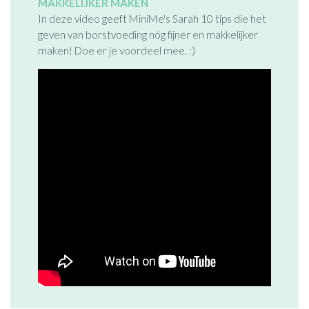
MAKKELIJKER MAKEN
In deze video geeft MiniMe's Sarah 10 tips die het
geven van borstvoeding nóg fijner en makkelijker
maken! Doe er je voordeel mee. :)