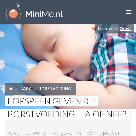

Fotocredits:
26knot
ZWANGER WORDEN
ZWANGER
BABY
PEUTER
BABY
BORSTVOEDING
KIND
FOPSPEEN GEVEN BIJ
LIFESTYLE
BORSTVOEDING - JA OF NEE?
DOEN MET KINDEREN
Over het wel of niet geven van een fopspeen
SHOPS