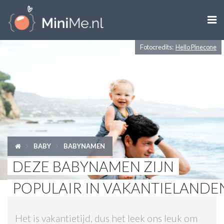

Fotocredits:
Hello Pinecone
ZWANGER WORDEN
ZWANGER
BABY
PEUTER
BABY
BABYNAMEN
KIND
DEZE BABYNAMEN ZIJN
LIFESTYLE
POPULAIR IN VAKANTIELANDE
DOEN MET KINDEREN
Het is vakantietijd, dus het leek ons leuk om
SHOPS