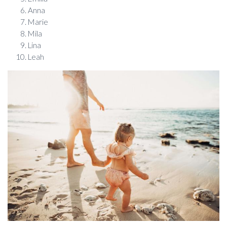
Anna
Marie
Mila
Lina
Leah