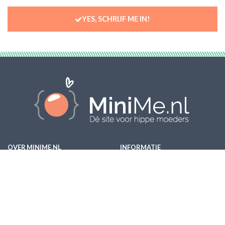
YES, SCHRIJF ME IN!
OVER MINIME.NL
INFORMATIE
Over ons
Alles over baby's
Contact
Babyvoeding
Adverteren
Bevalling
Vacatures
Peuter
Team
Zwanger