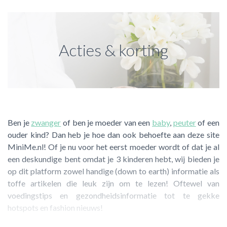
Winkelen
Acties & korting
Ben je
zwanger
of ben je moeder van een
baby
,
peuter
of een
ouder kind? Dan heb je hoe dan ook behoefte aan deze site
Exclusieve acties & kortingen van onze partners!
MiniMe.nl! Of je nu voor het eerst moeder wordt of dat je al
een deskundige bent omdat je 3 kinderen hebt, wij bieden je
op dit platform zowel handige (down to earth) informatie als
toffe artikelen die leuk zijn om te lezen! Oftewel van
voedingstips en gezondheidsinformatie tot te gekke
hotspots en fashion nieuws!