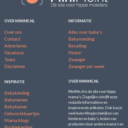
OVER MINIME.NL
INFORMATIE
Over ons
Alles over baby's
Contact
Babyvoeding
Adverteren
Bevalling
Vacatures
Peuter
Team
Zwanger
Disclaimer
Zwanger per week
OVER MINIME.NL
INSPIRATIE
MiniMe.nl is de site voor hippe
Babykleding
mama's. Dagelijks schrijft onze
Babynamen
redactie informatieve en
Babykamer
inspirerende artikelen. Ook kun je
Geboortekaartjes
veel leuke filmpjes bekijken van
kinderen en baby's, testen van
Mama blogs
producten door andere mama's en
Positiekleding