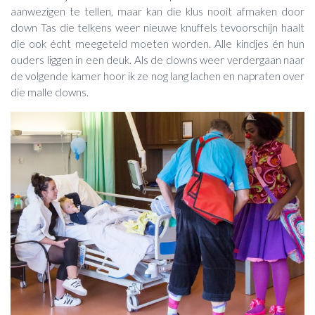
aanwezigen te tellen, maar kan die klus nooit afmaken door
clown Tas die telkens weer nieuwe knuffels tevoorschijn haalt
die ook écht meegeteld moeten worden. Alle kindjes én hun
ouders liggen in een deuk. Als de clowns weer verdergaan naar
de volgende kamer hoor ik ze nog lang lachen en napraten over
die malle clowns.