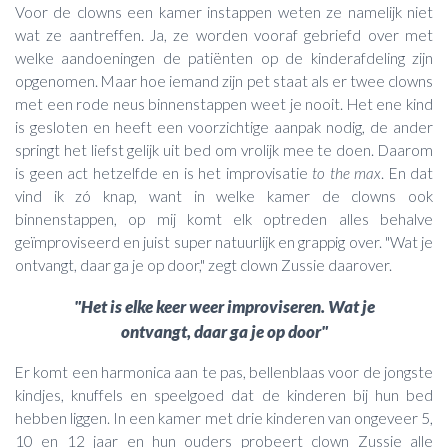
Voor de clowns een kamer instappen weten ze namelijk niet
wat ze aantreffen. Ja, ze worden vooraf gebriefd over met
welke aandoeningen de patiënten op de kinderafdeling zijn
opgenomen. Maar hoe iemand zijn pet staat als er twee clowns
met een rode neus binnenstappen weet je nooit. Het ene kind
is gesloten en heeft een voorzichtige aanpak nodig, de ander
springt het liefst gelijk uit bed om vrolijk mee te doen. Daarom
is geen act hetzelfde en is het improvisatie
to the max
. En dat
vind ik zó knap, want in welke kamer de clowns ook
binnenstappen, op mij komt elk optreden alles behalve
geïmproviseerd en juist super natuurlijk en grappig over. "Wat je
ontvangt, daar ga je op door," zegt clown Zussie daarover.
"Het is elke keer weer improviseren. Wat je
ontvangt, daar ga je op door"
Er komt een harmonica aan te pas, bellenblaas voor de jongste
kindjes, knuffels en speelgoed dat de kinderen bij hun bed
hebben liggen. In een kamer met drie kinderen van ongeveer 5,
10 en 12 jaar en hun ouders probeert clown Zussie alle