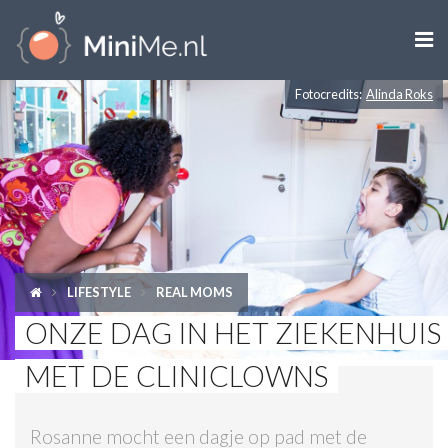

Fotocredits:
Alinda Roks
ZWANGER WORDEN
ZWANGER
BABY
PEUTER
LIFESTYLE
REAL MOMS
KIND
ONZE DAG IN HET ZIEKENHUIS
LIFESTYLE
MET DE CLINICLOWNS
DOEN MET KINDEREN
Rosanne mocht een dagje op pad met de
SHOPS