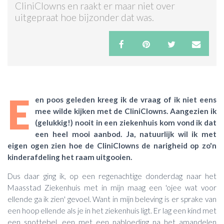
CliniClowns en raakt er maar niet over
uitgepraat hoe bijzonder dat was.
ACTIES & KORTING
E
en poos geleden kreeg ik de vraag of ik niet eens
mee wilde kijken met de CliniClowns. Aangezien ik
(gelukkig!) nooit in een ziekenhuis kom vond ik dat
een heel mooi aanbod. Ja, natuurlijk wil ik met
eigen ogen zien hoe de CliniClowns de narigheid op zo'n
kinderafdeling het raam uitgooien.
Dus daar ging ik, op een regenachtige donderdag naar het
Maasstad Ziekenhuis met in mijn maag een 'ojee wat voor
ellende ga ik zien' gevoel. Want in mijn beleving is er sprake van
een hoop ellende als je in het ziekenhuis ligt. Er lag een kind met
een snottebel, een met een nabloeding na het amandelen