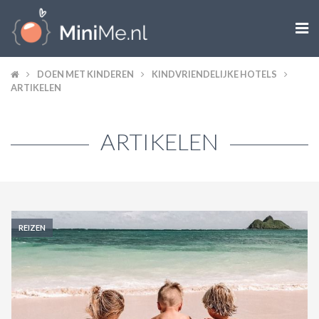

ZWANGER WORDEN
DOEN MET KINDEREN
KINDVRIENDELIJKE HOTELS
ARTIKELEN
ZWANGER
ARTIKELEN
BABY
PEUTER
KIND
REIZEN
LIFESTYLE
DOEN MET KINDEREN
SHOPS