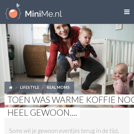

ZWANGER WORDEN
ZWANGER
BABY
PEUTER
LIFESTYLE
REAL MOMS
KIND
TOEN WAS WARME KOFFIE NO
LIFESTYLE
HEEL GEWOON....
DOEN MET KINDEREN
Soms wil je gewoon eventjes terug in de tijd,
SHOPS