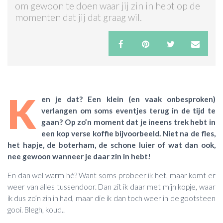
om gewoon te doen waar jij zin in hebt op de
momenten dat jij dat graag wil.
ACTIES & KORTING
K
en je dat? Een klein (en vaak onbesproken)
verlangen om soms eventjes terug in de tijd te
gaan? Op zo’n moment dat je ineens trek hebt in
een kop verse koffie bijvoorbeeld. Niet na de fles,
het hapje, de boterham, de schone luier of wat dan ook,
nee gewoon wanneer je daar zin in hebt!
En dan wel warm hè? Want soms probeer ik het, maar komt er
weer van alles tussendoor. Dan zit ik daar met mijn kopje, waar
ik dus zo’n zin in had, maar die ik dan toch weer in de gootsteen
gooi. Blegh, koud..