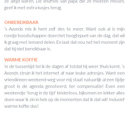
ze altijd waren. De knuffels van papa die ze moeten missen,
geef ik met extra kusjes terug.
ONBEREIKBAAR
’s Avonds mis ik hem zelf des te meer. Want ook al is mijn
rondje boodschappen doen het hoogtepunt van de dag, dat wil
ik graag met iemand delen. En laat dat nou net het moment zijn
dat hij niet bereikbaar is.
WARME KOFFIE
In de tussentijd tel ik de dagen af totdat hij weer thuis komt. ’s
Avonds struin ik het internet af naar leuke adresjes. Want een
vriendinnen-weekend-weg voor mij staat natuurlijk al een tijdje
groot in de agenda genoteerd, ter compensatie! Even een
weekendje ‘terug in de tijd’ kinderloos, bijkomen en lekker alles
doen waar ik zin in heb op de momenten dat ik dat wil! Inclusief
warme koffie dus!