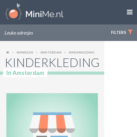

ZWANGER WORDEN
Leuke adresjes
FILTERS
ZWANGER
WINKELEN
AMSTERDAM
KINDERKLEDING
KINDERKLEDING
BABY
In Amsterdam
PEUTER
KIND
LIFESTYLE
DOEN MET KINDEREN
SHOPS