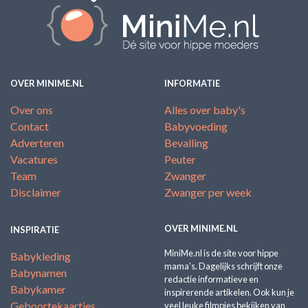
OVER MINIME.NL
INFORMATIE
Over ons
Alles over baby's
Contact
Babyvoeding
Adverteren
Bevalling
Vacatures
Peuter
Team
Zwanger
Disclaimer
Zwanger per week
OVER MINIME.NL
INSPIRATIE
MiniMe.nl is de site voor hippe
Babykleding
mama's. Dagelijks schrijft onze
Babynamen
redactie informatieve en
Babykamer
inspirerende artikelen. Ook kun je
Geboortekaartjes
veel leuke filmpjes bekijken van