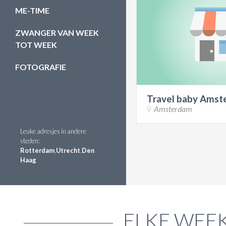
ME-TIME
ZWANGER VAN WEEK
TOT WEEK
FOTOGRAFIE
Travel baby Amst
Amsterdam
Leuke adresjes in andere
steden:
Rotterdam
,
Utrecht
,
Den
Haag
ELKE WEEK