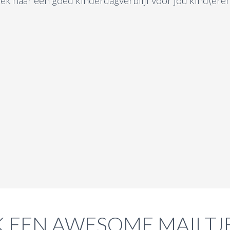
ek naar een goed kinderdagverblijf voor jou kind(eren
 EEN AWESOME MAILTJ