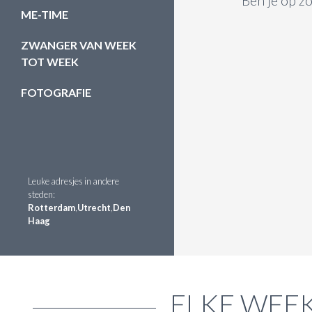
Ben je op zo
ME-TIME
ZWANGER VAN WEEK
TOT WEEK
FOTOGRAFIE
Leuke adresjes in andere
steden:
Rotterdam
,
Utrecht
,
Den
Haag
ELKE WEEK