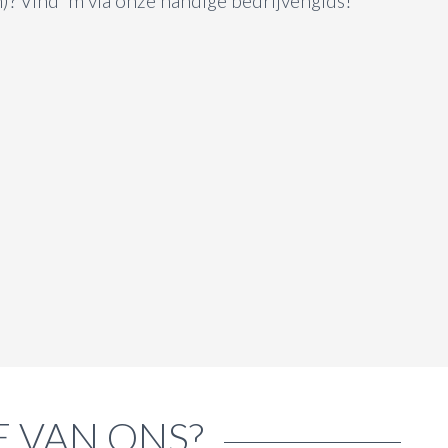
)? Vind 'm via onze handige bedrijvengids!
E VAN ONS?