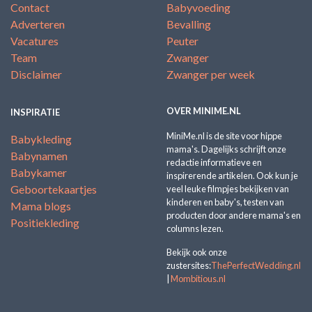
Contact
Babyvoeding
Adverteren
Bevalling
Vacatures
Peuter
Team
Zwanger
Disclaimer
Zwanger per week
OVER MINIME.NL
INSPIRATIE
MiniMe.nl is de site voor hippe
Babykleding
mama's. Dagelijks schrijft onze
Babynamen
redactie informatieve en
Babykamer
inspirerende artikelen. Ook kun je
Geboortekaartjes
veel leuke filmpjes bekijken van
kinderen en baby's, testen van
Mama blogs
producten door andere mama's en
Positiekleding
columns lezen.
Bekijk ook onze
zustersites:
ThePerfectWedding.nl
|
Mombitious.nl