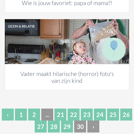
Wie is jouw favoriet: papa of mama?!
GEZIN & RELATIE
Vader maakt hilarische (horror) foto's
van zijn kind
‹
1
2
...
21
22
23
24
25
26
27
28
29
30
›