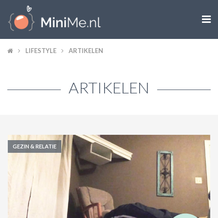

ZWANGER WORDEN
LIFESTYLE
ARTIKELEN
ZWANGER
ARTIKELEN
BABY
PEUTER
KIND
GEZIN & RELATIE
LIFESTYLE
DOEN MET KINDEREN
SHOPS