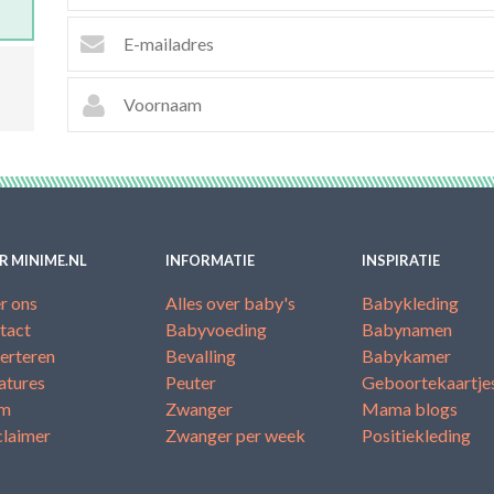
R MINIME.NL
INFORMATIE
INSPIRATIE
r ons
Alles over baby's
Babykleding
tact
Babyvoeding
Babynamen
erteren
Bevalling
Babykamer
atures
Peuter
Geboortekaartje
am
Zwanger
Mama blogs
claimer
Zwanger per week
Positiekleding