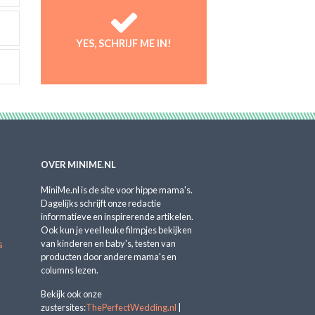
YES, SCHRIJF ME IN!
OVER MINIME.NL
MiniMe.nl is de site voor hippe mama's.
Dagelijks schrijft onze redactie
informatieve en inspirerende artikelen.
Ook kun je veel leuke filmpjes bekijken
s
van kinderen en baby's, testen van
producten door andere mama's en
columns lezen.
Bekijk ook onze
zustersites:
ThePerfectWedding.nl
|