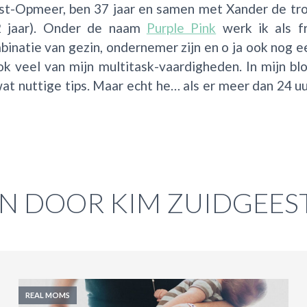
st-Opmeer, ben 37 jaar en samen met Xander de trot
2 jaar). Onder de naam
Purple Pink
werk ik als f
natie van gezin, ondernemer zijn en o ja ook nog ee
k veel van mijn multitask-vaardigheden. In mijn blo
wat nuttige tips. Maar echt he… als er meer dan 24 u
EN DOOR KIM ZUIDGEES
REAL MOMS