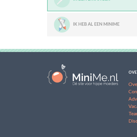
IK HEB AL EEN MINIME
OVE
Ove
Con
Adv
Vac
Te
Dis