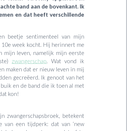
achte band aan de bovenkant. Ik
emen en dat heeft verschillende
en beetje sentimenteel van mijn
e 10e week kocht. Hij herinnert me
n mijn leven, namelijk mijn eerste
tste)
zwangerschap
. Wat vond ik
n maken dat er nieuw leven in mij
adden gecreëerd. Ik genoot van het
buik en de band die ik toen al met
dat kon!
jn zwangerschapsbroek, betekent
de van een tijdperk: dat van ‘new