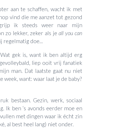
ter aan te schaffen, wacht ik met
knop vind die me aanzet tot gezond
grijp ik steeds weer naar mijn
 zo lekker, zeker als je
all you can
ij regelmatig doe...
Wat gek is, want ik ben altijd erg
evolleybald, liep ooit vrij fanatiek
ijn man. Dat laatste gaat nu niet
ke week, want: waar laat je de baby?
uk bestaan. Gezin, werk, sociaal
nog. Ik ben ‘s avonds eerder moe en
vullen met dingen waar ik écht zin
é, al best heel lang) niet onder.