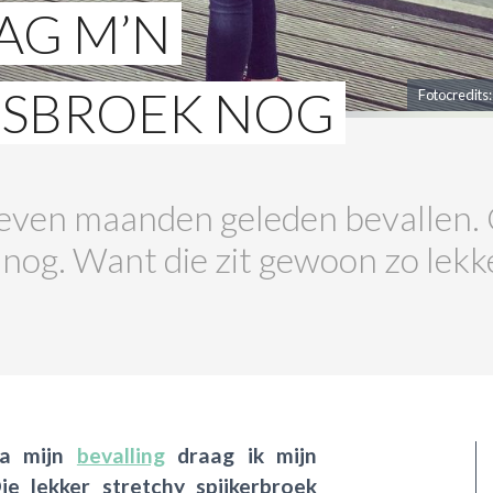
AAG M’N
SBROEK NOG
Fotocredits
zeven maanden geleden bevallen. 
g. Want die zit gewoon zo lekke
na mijn
bevalling
draag ik mijn
e lekker stretchy spijkerbroek