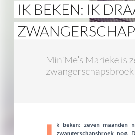
IK BEKEN: IK DR
ZWANGERSCHAP
MiniMe’s Marieke is 
zwangerschapsbroek no
I
k beken: zeven maanden 
zwangerschapsbroek nog. Di