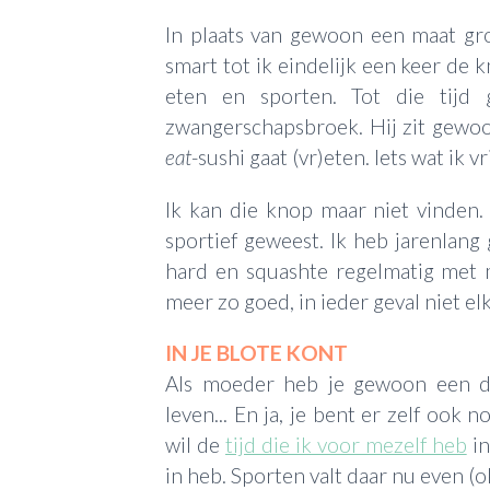
In plaats van gewoon een maat gro
smart tot ik eindelijk een keer de 
eten en sporten. Tot die tijd 
zwangerschapsbroek. Hij zit gewoon
eat
-sushi gaat (vr)eten. Iets wat ik vr
Ik kan die knop maar niet vinden. 
sportief geweest. Ik heb jarenlang g
hard en squashte regelmatig met m
meer zo goed, in ieder geval niet el
IN JE BLOTE KONT
Als moeder heb je gewoon een dr
leven... En ja, je bent er zelf ook 
wil de
tijd die ik voor mezelf heb
in
in heb. Sporten valt daar nu even (ok