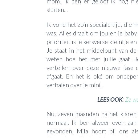
mom’. Ik ben er geloof ik nog ni
sluiten...
Ik vond het zo’n speciale tijd, di
was. Alles draait om jou en je baby
prioriteit is je kersverse kleintje e
Je staat in het middelpunt van de 
weten hoe het met jullie gaat.
vertellen over deze nieuwe fase 
afgaat. En het is oké om onbepe
verhalen over je mini.
LEES OOK
:
Ze wo
Nu, zeven maanden na het klaren 
normaal. Ik ben alweer even aa
gevonden. Mila hoort bij ons al