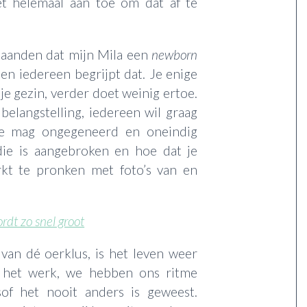
et helemaal aan toe om dat af te
e maanden dat mijn Mila een
newborn
 en iedereen begrijpt dat. Je enige
n je gezin, verder doet weinig ertoe.
belangstelling, iedereen wil graag
 Je mag ongegeneerd en oneindig
die is aangebroken en hoe dat je
rkt te pronken met foto’s van en
rdt zo snel groot
van dé oerklus, is het leven weer
n het werk, we hebben ons ritme
sof het nooit anders is geweest.