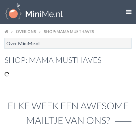

ZWANGER WORDEN
OVER ONS
SHOP: MAMA MUSTHAVES
Over MiniMe.nl
ZWANGER
SHOP: MAMA MUSTHAVES
BABY
PEUTER
KIND
ELKE WEEK EEN AWESOME
LIFESTYLE
MAILTJE VAN ONS?
DOEN MET KINDEREN
SHOPS