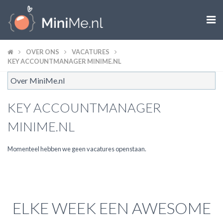

ZWANGER WORDEN
OVER ONS
VACATURES
KEY ACCOUNTMANAGER MINIME.NL
ZWANGER
Over MiniMe.nl
BABY
KEY ACCOUNTMANAGER
MINIME.NL
PEUTER
Momenteel hebben we geen vacatures openstaan.
KIND
LIFESTYLE
DOEN MET KINDEREN
ELKE WEEK EEN AWESOME
SHOPS